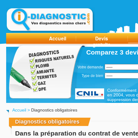
Accueil
Devis
gratuits
Comparez 3 devi
Votre demande
Type de bien
Conformément à 
en 2004, vous di
suppression de
nous adressant 
Accueil
>
Diagnostics obligatoires
Diagnostics obligatoires
Dans la préparation du contrat de vente