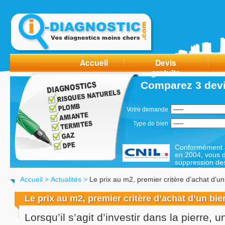
Accueil
Devis
gratuits
Comparez 3 devi
Votre demande
Type de bien
Conformément à 
en 2004, vous di
suppression de
nous adressant 
Accueil
>
Actualités
>
Le prix au m2, premier critère d’achat d’un
Le prix au m2, premier critère d’achat d’un bi
Lorsqu’il s’agit d’investir dans la pierre,