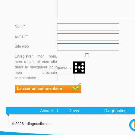
Nom
*
E-mail
*
Site web
Enregistrer mon nom,
mon e-mail et mon site
dans le navigateur pour
quatre
×
=
mon prochain
commentaire.
Accueil
Devis
Diagnostics
gratuits
obligatoires
© 2026 i-diagnostic.com