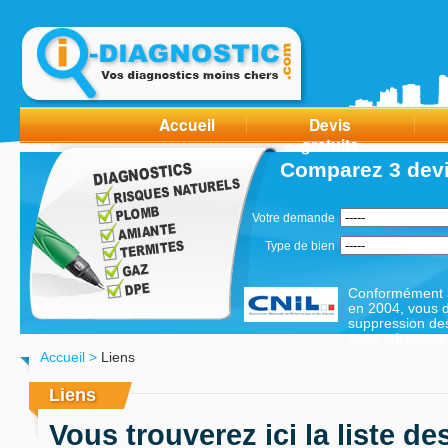
Accueil
Devis
gratuits
Comparez 3 devi
Votre demande
Type de bien
Conformément à 
en 2004, vous di
suppression de
nous adressant 
Accueil
>
Liens
Liens
Vous trouverez ici la liste de