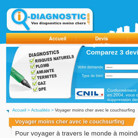
Accueil
Devis
gratuits
Comparez 3 devi
Votre demande
Type de bien
Conformément à 
en 2004, vous di
suppression de
nous adressant 
Accueil
>
Actualités
>
Voyager moins cher avec le couchsurfing
Voyager moins cher avec le couchsurfing
Pour voyager à travers le monde à moindr