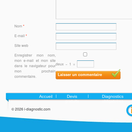
Nom
*
E-mail
*
Site web
Enregistrer mon nom,
mon e-mail et mon site
deux
−
1
=
dans le navigateur pour
mon prochain
commentaire.
Accueil
Devis
Diagnostics
gratuits
obligatoires
© 2026 i-diagnostic.com